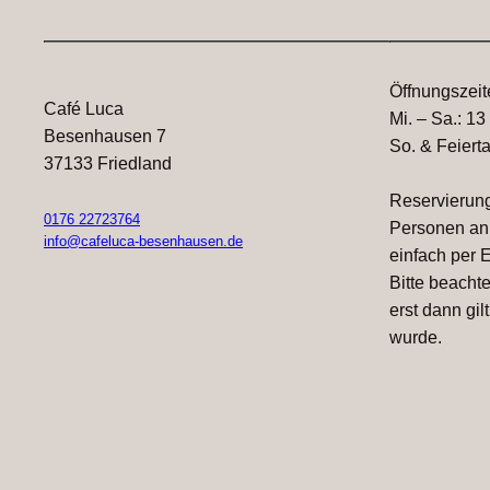
Öffnungszeit
Café Luca
Mi. – Sa.: 13
Besenhausen 7
So. & Feiert
37133 Friedland
Reservierun
0176 22723764
Personen an,
info@cafeluca-besenhausen.de
einfach per 
Bitte beacht
erst dann gil
wurde.