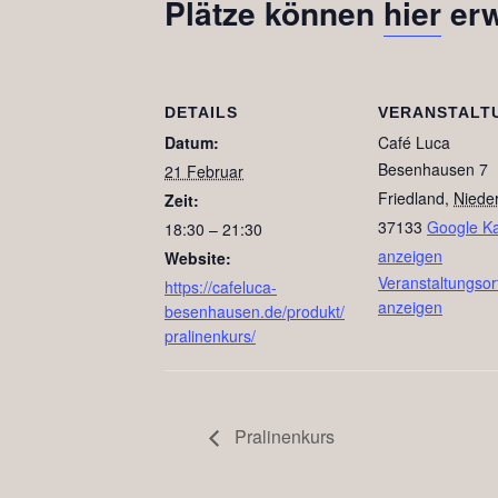
Plätze können
hier
erw
DETAILS
VERANSTALT
Datum:
Café Luca
Besenhausen 7
21 Februar
Friedland
,
Niede
Zeit:
37133
Google Ka
18:30 – 21:30
anzeigen
Website:
Veranstaltungsor
https://cafeluca-
anzeigen
besenhausen.de/produkt/
pralinenkurs/
Pralinenkurs