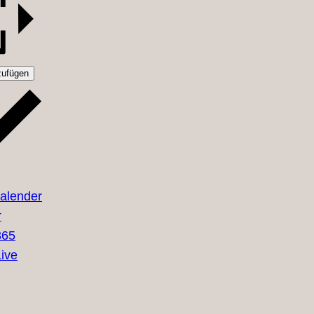
zufügen
alender
r
365
ive