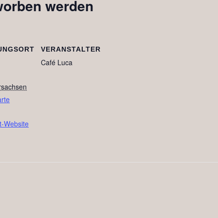
orben werden
UNGSORT
VERANSTALTER
Café Luca
rsachsen
rte
t-Website